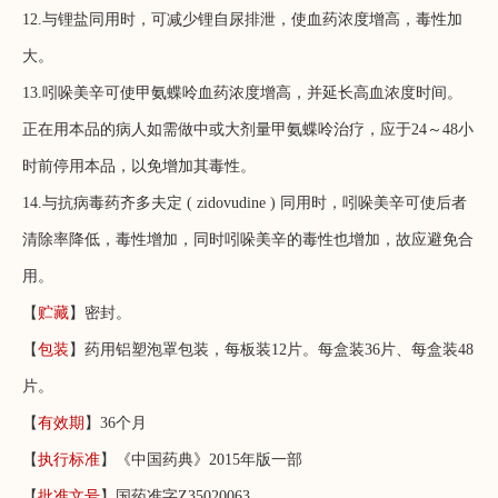
12.与锂盐同用时，可减少锂自尿排泄，使血药浓度增高，毒性加
大。
13.吲哚美辛可使甲氨蝶呤血药浓度增高，并延长高血浓度时间。
正在用本品的病人如需做中或大剂量甲氨蝶呤治疗，应于24～48小
时前停用本品，以免增加其毒性。
14.与抗病毒药齐多夫定 ( zidovudine ) 同用时，吲哚美辛可使后者
清除率降低，毒性增加，同时吲哚美辛的毒性也增加，故应避免合
用。
【
贮藏
】密封。
【
包装
】药用铝塑泡罩包装，每板装12片。每盒装36片、每盒装48
片。
【
有效期
】36个月
【
执行标准
】《中国药典》2015年版一部
【
批准文号
】国药准字Z35020063