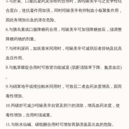
5.与肝素、口服抗凝药及溶栓药合用时，因吲哚美辛与之竞争性结
合蛋白，使抗凝作用加强，同时吲哚美辛有抑制血小板聚集作用，
因此有增加出血的潜在危险。
6.与胰岛素或口服降糖药合用，吲哚美辛可加强降糖效应，须调整
降糖药物的剂量。
7.与袢利尿药，如呋塞米同用时，吲哚美辛可减弱后者排钠及抗高
血压作用。
8.与氨苯蝶啶合用时可致肾功能减退 (肌酐清除率下降、氮质血症)
。
9.与硝苯地平或维拉帕米同用时，可致后二者血药浓度增高，因而
毒性增加。
10.丙磺舒可减少吲哚美辛自肾及胆汁的清除，增高血药浓度，使
毒性增加，合用时须减量。
11.与秋水仙碱、磺吡酮合用时可增加胃肠溃疡及出血的危险。