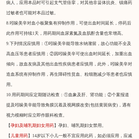
病人，应用本品时可引起支气管痉挛，对其他非甾体抗炎、镇痛药
过敏者也可能对本品过敏。
8.吲哚美辛对血小板聚集有抑制作用，可使出血时间延长，停药后
此作用可持续1天，用药期间血尿素氮及血肌酐含量也常增高。
9.下列情况应慎用：①吲哚美辛能导致水钠潴留，故心功能不全及
高血压等患者应慎用；②因吲哚美辛可使出血时间延长，加重出血
倾向，故血友病及其他出血性疾病患者应慎用，此外，吲哚美辛对
造血系统有抑制作用，再生障碍性贫血、粒细胞减少等患者也应慎
用。
10.用药期间应定期随访检查：①血象及肝、肾功能；②个案报道
提及吲哚美辛能导致角膜沉着及视网膜改变(包括黄斑病变)，遇有
视力模糊时应立即作眼科检查。
【
孕妇及哺乳期妇女用药
】孕妇、哺乳期妇女禁用。
【
儿童用药
】14岁以下小儿一般不宜应用此药，如必须应用，应减