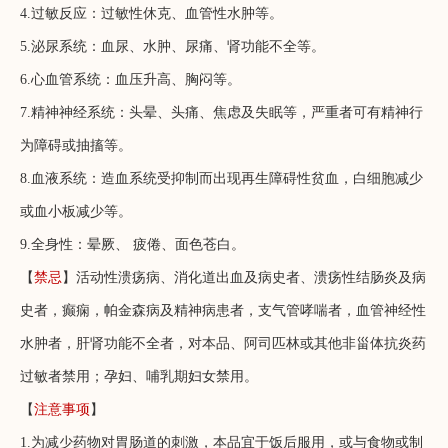
4.过敏反应：过敏性休克、血管性水肿等。
5.泌尿系统：血尿、水肿、尿痛、肾功能不全等。
6.心血管系统：血压升高、胸闷等。
7.精神神经系统：头晕、头痛、焦虑及失眠等，严重者可有精神行
为障碍或抽搐等。
8.血液系统：造血系统受抑制而出现再生障碍性贫血，白细胞减少
或血小板减少等。
9.全身性：晕厥、 疲倦、面色苍白。
【
禁忌
】活动性溃疡病、消化道出血及病史者、溃疡性结肠炎及病
史者，癫痫，帕金森病及精神病患者，支气管哮喘者，血管神经性
水肿者，肝肾功能不全者，对本品、阿司匹林或其他非甾体抗炎药
过敏者禁用；孕妇、哺乳期妇女禁用。
【
注意事项
】
1.为减少药物对胃肠道的刺激，本品宜于饭后服用，或与食物或制