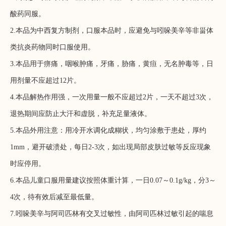
酸药同服。
2.本品为中西复方制剂，口服本品时，应避免与吲哚美辛等非甾体
类抗炎药物同时口服使用。
3.本品用于痹痛，咽喉肿痛，牙痛，胁痛，黄疸，无名肿毒等，日
用剂量不应超过12片。
4.本品解热作用强，一次用量一般不应超过2片，一天不超过3次，
退热期间应防止大汗和虚脱，补充足量液体。
5.本品外用注意：用冷开水调化成糊状，均匀涂敷于患处，厚约
1mm，避开破溃处，每日2-3次，如出现局部皮肤过敏等反应现象
时应停用。
6.本品儿童口服用量建议按照体重计算，一日0.07～0.1g/kg，分3～
4次，待有效后减至最低量。
7.吲哚美辛与阿司匹林有交叉过敏性，由阿司匹林过敏引起的喘息