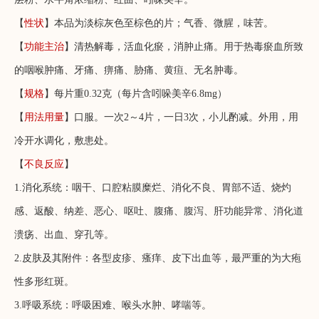
【
性状
】本品为淡棕灰色至棕色的片；气香、微腥，味苦。
【
功能主治
】清热解毒，活血化瘀，消肿止痛。用于热毒瘀血所致
的咽喉肿痛、牙痛、痹痛、胁痛、黄疸、无名肿毒。
【
规格
】每片重0.32克（每片含吲哚美辛6.8mg）
【
用法用量
】口服。一次2～4片，一日3次，小儿酌减。外用，用
冷开水调化，敷患处。
【
不良反应
】
1.消化系统：咽干、口腔粘膜糜烂、消化不良、胃部不适、烧灼
感、返酸、纳差、恶心、呕吐、腹痛、腹泻、肝功能异常、消化道
溃疡、出血、穿孔等。
2.皮肤及其附件：各型皮疹、瘙痒、皮下出血等，最严重的为大疱
性多形红斑。
3.呼吸系统：呼吸困难、喉头水肿、哮喘等。