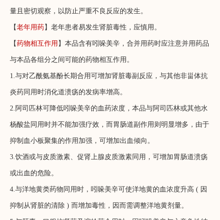
量且密切观察，以防止严重不良反应的发生。
【
老年用药
】老年患者易发生肾脏毒性，应慎用。
【
药物相互作用
】本品含有吲哚美辛，合并用药时应注意并用药品
与本品各组分之间可能的药物相互作用。
1.与对乙酰氨基酚长期合用可增加肾脏毒副反应，与其他非甾体抗
炎药同用时消化道溃疡的发病率增高。
2.阿司匹林可降低吲哚美辛的血药浓度，本品与阿司匹林或其他水
杨酸盐同用时并不能加强疗效，而胃肠道副作用则明显增多，由于
抑制血小板聚集的作用加强，可增加出血倾向。
3.饮酒或与皮质激素、促肾上腺皮质激素同用，可增加胃肠道溃疡
或出血的危险。
4.与洋地黄类药物同用时，吲哚美辛可使洋地黄的血浓度升高 ( 因
抑制从肾脏的清除 ) 而增加毒性，因而需调整洋地黄剂量。