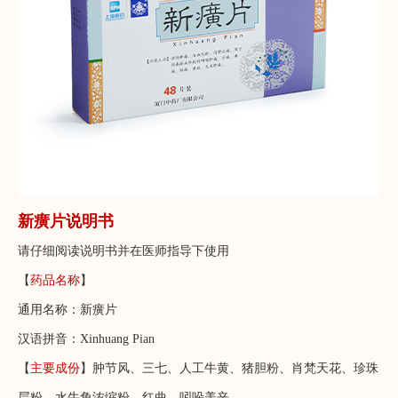
新癀片说明书
请仔细阅读说明书并在医师指导下使用
【
药品名称
】
通用名称：新癀片
汉语拼音：Xinhuang Pian
【
主要成份
】肿节风、三七、人工牛黄、猪胆粉、肖梵天花、珍珠
层粉、水牛角浓缩粉、红曲、吲哚美辛。