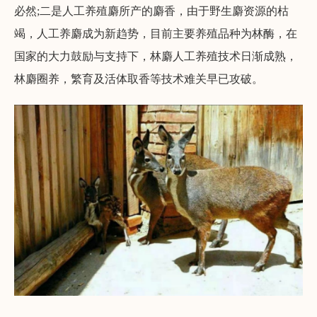
必然;二是人工养殖麝所产的麝香，由于野生麝资源的枯
竭，人工养麝成为新趋势，目前主要养殖品种为林酶，在
国家的大力鼓励与支持下，林麝人工养殖技术日渐成熟，
林麝圈养，繁育及活体取香等技术难关早已攻破。