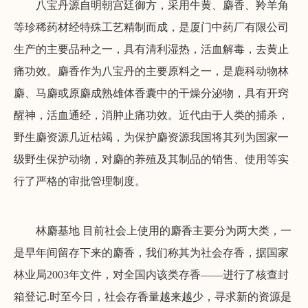
八宝丹源自明朝宫廷御方，采用牛黄、麝香、羚羊角
等珍稀药材经特殊工艺精制而成，是厦门中药厂有限公司
生产的主要品种之一，具有清利湿热，活血解毒，去黄止
痛功效。麝香作为八宝丹的主要原料之一，是鹿科动物林
麝、马麝或原麝成熟雄体香囊中的干燥分泌物，具有开窍
醒神，活血通经，消肿止痛功效。近代由于人类的捕杀，
野生麝资源几近枯竭，为保护麝资源我国将其列为国家一
级野生保护动物，对麝的养殖及其制品的销售、使用等实
行了严格的审批管理制度。
林麝基地 目前社会上使用的麝香主要分为两大类，一
是早年间留存下来的麝香，我们称其为社会存香，据国家
林业局2003年文件，对全国内该类存香——进行了核查封
箱登记.时至今日，社会存香量越来越少，寻求新的资源是