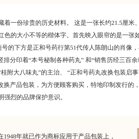
着一份珍贵的历史材料。 这是一张长约21.5厘米、
红色的大小不等的楷体字。首先映入眼帘的是一张如
；商号的下方是正和号药行第51代传人陈朗山的肖像
竖排分印着“本号秘制各种药丸” 和“销售历经三百余
桂附大八味丸”的主治、 “正和号药丸改换包装启事”
9年改换产品包装，为方便顾客购买，特地印制发行
明强烈的品牌保护意识。
在1948年就已作为商标应用于产品包装上，