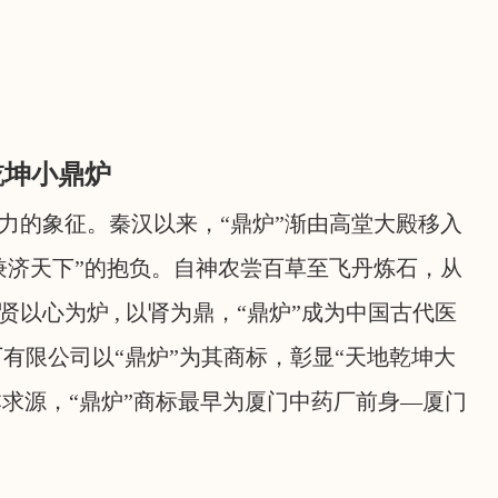
乾坤小鼎炉
力的象征。秦汉以来，“鼎炉”渐由高堂大殿移入
兼济天下”的抱负。自神农尝百草至飞丹炼石，从
以心为炉 , 以肾为鼎，“鼎炉”成为中国古代医
有限公司以“鼎炉”为其商标，彰显“天地乾坤大
溯本求源，“鼎炉”商标最早为厦门中药厂前身—厦门