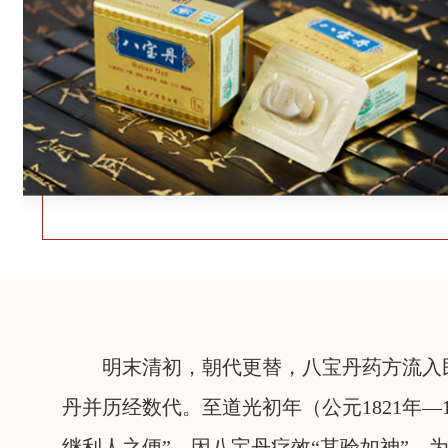
明末清初，朝代更替，八宝丹药方流入
丹并历经数代。至道光初年（公元1821年—
继利人之便”。因八宝丹疗效“其验如神”，