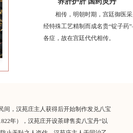
养肝护肝 国药灵丹
相传，明朝时期，宫廷御医采
经特殊工艺精制而成名贵“锭子药”
各症，故在宫廷代代相传。
民间，汉苑庄主人获得后开始制作发兑八宝
1822年），汉苑庄开设茶肆售卖八宝丹“以
为防止无耻之人盗仿，汉苑庄主人于同治乙