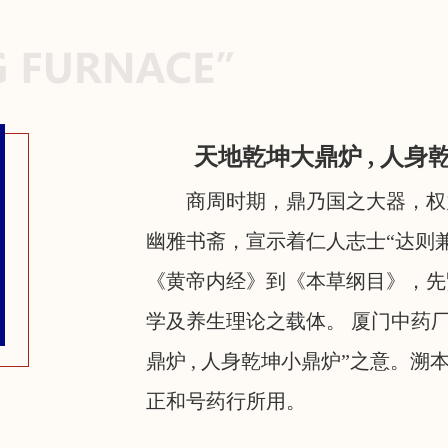
天地乾坤大鼎炉 , 人身
商周时期，鼎乃国之大器，权
幽雅书斋，宣示着仁人志士“达则
《黄帝内经》到《本草纲目》，先贤
学及养生理论之载体。 厦门中药厂
鼎炉 , 人身乾坤小鼎炉”之意。
正和号药行所用。