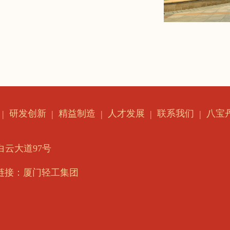
研发创新
精益制造
人才发展
联系我们
八宝
云大道97号
链接：厦门轻工集团