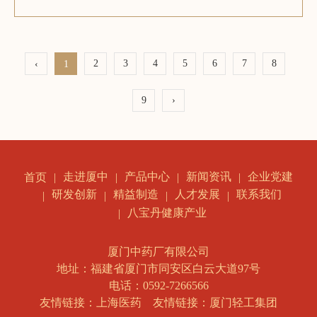
2
3
4
5
6
7
8
‹
1
9
›
走进厦中
产品中心
新闻资讯
企业党建
首页
研发创新
精益制造
人才发展
联系我们
八宝丹健康产业
厦门中药厂有限公司
地址：福建省厦门市同安区白云大道97号
电话：0592-7266566
友情链接：上海医药
友情链接：厦门轻工集团