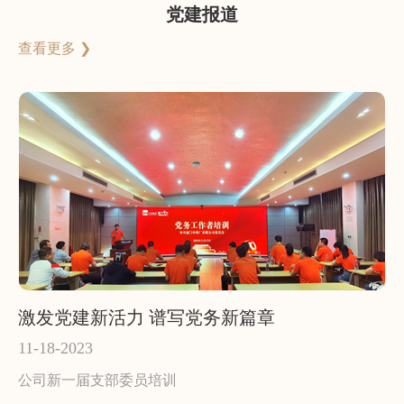
党建报道
查看更多 ❯
激发党建新活力 谱写党务新篇章
11-18-2023
11
”为
公司新一届支部委员培训
1
领