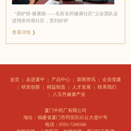
“鼎炉情·健康路——名医名药健康社区”义诊团队走
进翔安何厝社区，受到好评
查看详情 ❯
走进厦中
产品中心
新闻资讯
企业党建
首页
研发创新
精益制造
人才发展
联系我们
八宝丹健康产业
厦门中药厂有限公司
地址：福建省厦门市同安区白云大道97号
电话：0592-7266566