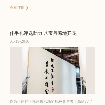
1000 万例丙肝感染者，但其中八成患者仅选便宜低
查看详情 ❯
效的药物。在爱肝日来临之际，厦门电视台和厦门
中药厂有限公司将共同承办“第二届八宝丹3·18 爱肝
日公益义诊”活动。活动期间，除科普宣传、公益义
诊外，还举办“八宝丹杯——我的养肝攻略”主题征文
比赛。详情如下：活动区域：福建省；义诊地点：
伴手礼评选助力 八宝丹遍地开花
福州/厦门，届时厦门大学附属中山医院肝胆外科专
01-19-2016
家将出席义诊现场；参与方法：扫描二维码，关注
微信获取活动信息。或前往省内各大连锁药房咨询
详情。
作为历届伴手礼评选活动的积极参与者，鼎炉八宝