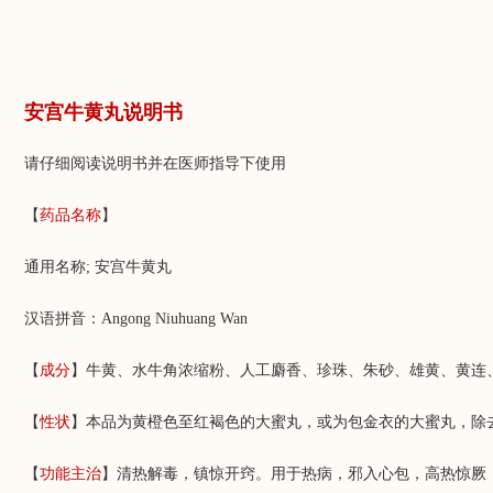
安宫牛黄丸说明书
请仔细阅读说明书并在医师指导下使用
【
药品
名
称
】
通用名称; 安宫牛黄丸
汉语拼音：Angong Niuhuang Wan
【
成分
】牛黄、水牛角浓缩粉、人工麝香、珍珠、朱砂、雄黄、黄连
【
性状
】本品为黄橙色至红褐色的大蜜丸，或为包金衣的大蜜丸，除
【
功能主治
】清热解毒，镇惊开窍。用于热病，邪入心包，高热惊厥