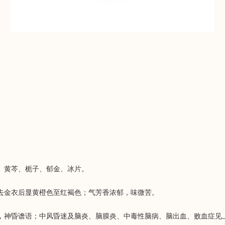
、黄芩、栀子、郁金、冰片。
去金衣后显黄橙色至红褐色；气芳香浓郁，味微苦。
，神昏谵语；中风昏迷及脑炎、脑膜炎、中毒性脑病、脑出血、败血症见