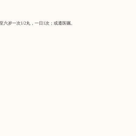
至六岁一次1/2丸，一日1次；或遵医嘱。