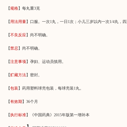
【
规格
】每丸重3克
【
用法用量
】口服。一次1丸，一日1次；小儿三岁以内一次1/4丸，四
【
不良反应
】尚不明确。
【
禁忌
】尚不明确。
【
注意事项
】孕妇、运动员慎用。
【
贮藏方法
】密封。
【
包装
】药用塑料球壳包装，每球壳装1丸。
【
有效期
】36个月
【
执行标准
】《中国药典》2015年版第一增补本