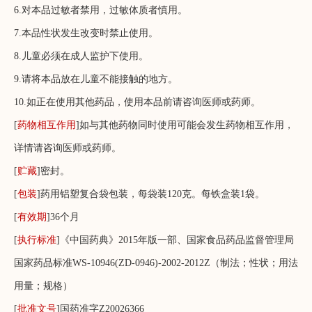
6.对本品过敏者禁用，过敏体质者慎用。
7.本品性状发生改变时禁止使用。
8.儿童必须在成人监护下使用。
9.请将本品放在儿童不能接触的地方。
10.如正在使用其他药品，使用本品前请咨询医师或药师。
[
药物相互作用
]如与其他药物同时使用可能会发生药物相互作用，
详情请咨询医师或药师。
[
贮藏
]密封。
[
包装
]药用铝塑复合袋包装，每袋装120克。每铁盒装1袋。
[
有效期
]36个月
[
执行标准
]《中国药典》2015年版一部、国家食品药品监督管理局
国家药品标准WS-10946(ZD-0946)-2002-2012Z（制法；性状；用法
用量；规格）
[
批准文号
]国药准字Z20026366