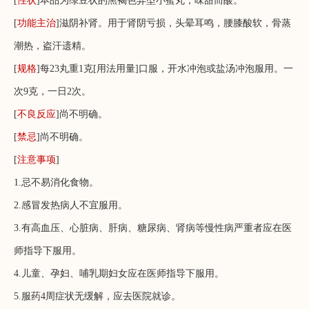
[
性状
]本品为绿豆状的黑褐色异型小蜜丸；味甜而酸。
[
功能主治
]滋阴补肾。用于肾阴亏损，头晕耳鸣，腰膝酸软，骨蒸
潮热，盗汗遗精。
[
规格
]每23丸重1克[用法用量]口服，开水冲泡或盐汤冲泡服用。一
次9克，一日2次。
[
不良反应
]尚不明确。
[
禁忌
]尚不明确。
[
注意事项
]
1.忌不易消化食物。
2.感冒发热病人不宜服用。
3.有高血压、心脏病、肝病、糖尿病、肾病等慢性病严重者应在医
师指导下服用。
4.儿童、孕妇、哺乳期妇女应在医师指导下服用。
5.服药4周症状无缓解，应去医院就诊。