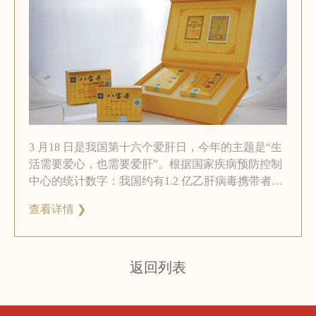
3 月18 日是我国第十六个爱肝日，今年的主题是“生
活需要爱心，也需要爱肝”。根据国家疾病预防控制
中心的统计数字：我国约有1.2 亿乙肝病毒携带者，
1000 万例丙肝感染者，但其中八成患者仅选便宜低
查看详情 ❯
效的药物。在爱肝日来临之际，厦门电视台和厦门
中药厂有限公司将共同承办“第二届八宝丹3·18 爱肝
日公益义诊”活动。活动期间，除科普宣传、公益义
诊外，还举办“八宝丹杯——我的养肝攻略”主题征文
返回列表
比赛。详情如下：活动区域：福建省；义诊地点：
福州/厦门，届时厦门大学附属中山医院肝胆外科专