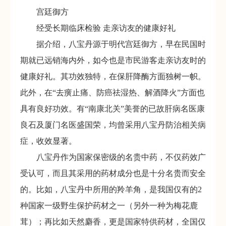
宫廷御方
经受长期临床检验 走亲访友的健康好礼
据介绍，八宝丹源于明代宫廷御方，早在民国时
期就已远销海内外，如今也是市民游客走亲访友时的
健康好礼。其功效独特，在保肝降酶方面独树一帜。
此外，在“去癀止痛、防癌祛湿热、解酒降火”方面也
具有良好功效。有“南康北关”美誉的已故肝病名医康
良石及厦门名医盛国荣，均曾采用八宝丹防治相关病
症，收效显著。
八宝丹作为国家保密级的名贵中药，不仅药效广
受认可，而且其采用的药材成分也是十分名贵而安全
的。比如，八宝丹中所用的羚羊角，是我国仅有的2
种国家一级野生保护药材之一（另外一种为梅花鹿
茸）；再比如天然麝香，更是国家特供药材，全国仅