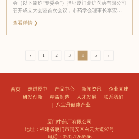
会（以下简称“专委会”）择址厦门鼎炉医药有限公司
召开成立大会暨首次会议，市药学会理事长李宏
愿、监事长朱建新、副秘书长林小凤及专委会成员
查看详情 ❯
出席，会议由专委会主任委员墙世发主持并作报
告。
‹
1
2
3
5
›
4
走进厦中
产品中心
新闻资讯
企业党建
首页
研发创新
精益制造
人才发展
联系我们
八宝丹健康产业
厦门中药厂有限公司
地址：福建省厦门市同安区白云大道97号
电话：0592-7266566