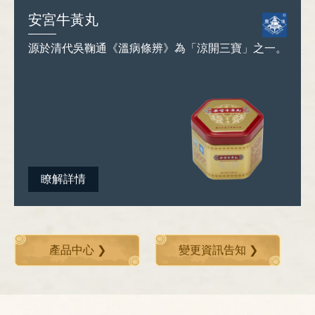
安宮牛黃丸
源於清代吳鞠通《溫病條辨》為「涼開三寶」之一。
瞭解詳情
產品中心 ❯
變更資訊告知 ❯