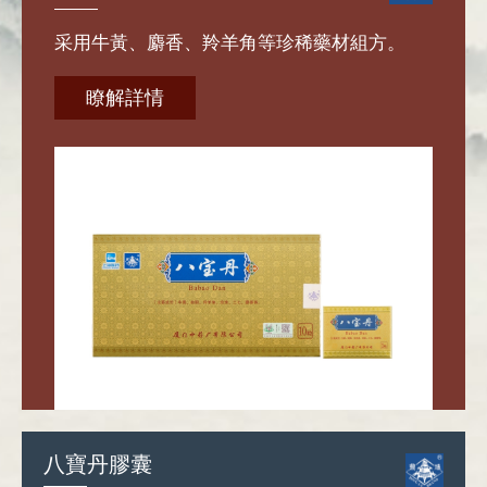
采用牛黃、麝香、羚羊角等珍稀藥材組方。
瞭解詳情
八寶丹膠囊