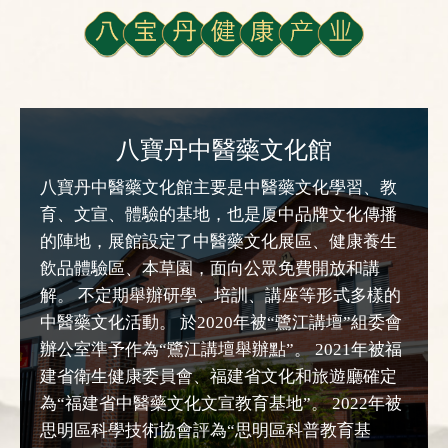
八寶丹中醫藥文化館
八寶丹中醫藥文化館主要是中醫藥文化學習、教
育、文宣、體驗的基地，也是厦中品牌文化傳播
的陣地，展館設定了中醫藥文化展區、健康養生
飲品體驗區、本草園，面向公眾免費開放和講
解。 不定期舉辦研學、培訓、講座等形式多樣的
中醫藥文化活動。 於2020年被“鷺江講壇”組委會
辦公室準予作為“鷺江講壇舉辦點”。 2021年被福
建省衛生健康委員會、福建省文化和旅遊廳確定
為“福建省中醫藥文化文宣教育基地”。 2022年被
思明區科學技術協會評為“思明區科普教育基