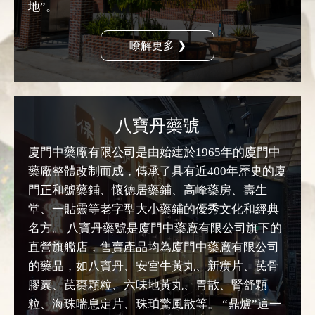
地”。
瞭解更多 ❯
八寶丹藥號
廈門中藥廠有限公司是由始建於1965年的廈門中
藥廠整體改制而成，傳承了具有近400年歷史的廈
門正和號藥鋪、懷德居藥鋪、高峰藥房、壽生
堂、一貼靈等老字型大小藥鋪的優秀文化和經典
名方。 八寶丹藥號是廈門中藥廠有限公司旗下的
直營旗艦店，售賣產品均為廈門中藥廠有限公司
的藥品，如八寶丹、安宮牛黃丸、新癀片、芪骨
膠囊、芪棗顆粒、六味地黃丸、胃散、腎舒顆
粒、海珠喘息定片、珠珀驚風散等。 “鼎爐”這一