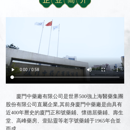
廈門中藥廠有限公司是世界500強上海醫藥集團
股份有限公司直屬企業,其前身廈門中藥廠是由具有
近400年曆史的廈門正和號藥鋪、懷德居藥鋪、壽生
堂、高峰藥房、壹貼靈等老字號藥鋪于1965年合並
而成。